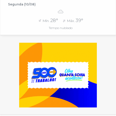
Segunda (10/08)
28°
39°
Mín.
Máx.
Tempo nublado