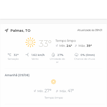
Palmas, TO
Atualizado às 09h01
33°
Tempo limpo
Mín.
24°
Máx.
39°
32°
1.62 km/h
27%
0% (0mm)
Sensação
Vento
Umidade do
Chance de chuva
ar
Amanhã (09/08)
27°
41°
Mín.
Máx.
Tempo limpo