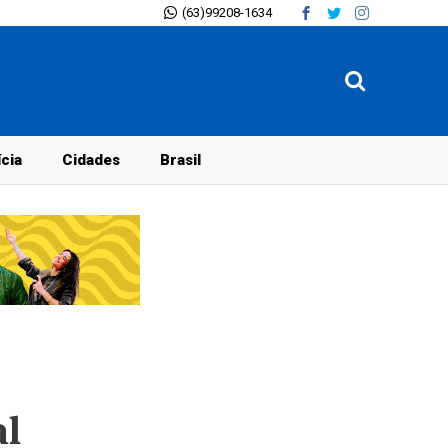
(63)99208-1634
ícia
Cidades
Brasil
al