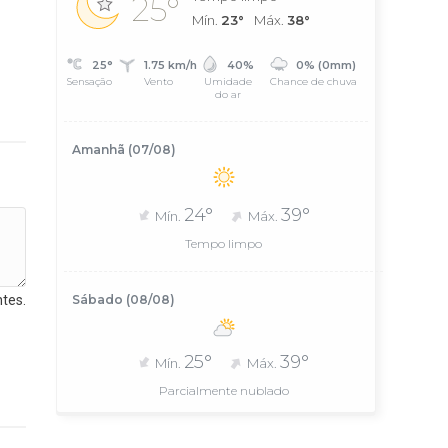
25°
Mín.
23°
Máx.
38°
25°
1.75 km/h
40%
0% (0mm)
Sensação
Vento
Umidade
Chance de chuva
do ar
Amanhã (07/08)
24°
39°
Mín.
Máx.
Tempo limpo
tes.
Sábado (08/08)
25°
39°
Mín.
Máx.
Parcialmente nublado