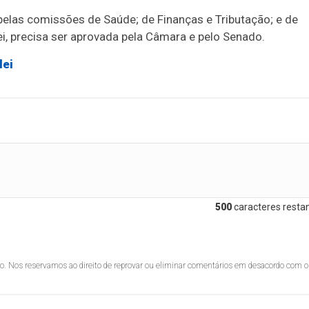
elas comissões de Saúde; de Finanças e Tributação; e de
lei, precisa ser aprovada pela Câmara e pelo Senado.
lei
500
caracteres restan
lo. Nos reservamos ao direito de reprovar ou eliminar comentários em desacordo com o