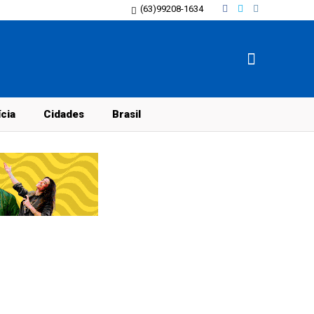
(63)99208-1634
ícia
Cidades
Brasil