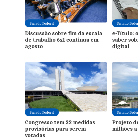
Senado Federal
Senado Feder
Discussão sobre fim da escala
e-Título: 
de trabalho 6x1 continua em
saber sobr
agosto
digital
Senado Federal
Senado Feder
Congresso tem 32 medidas
Projeto d
provisórias para serem
milhões a
votadas