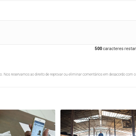
500
caracteres restan
lo. Nos reservamos ao direito de reprovar ou eliminar comentários em desacordo com o