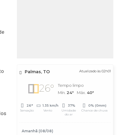
de
to
Palmas, TO
Atualizado às 02h01
26°
Tempo limpo
Mín.
24°
Máx.
40°
26°
1.35 km/h
37%
0% (0mm)
Sensação
Vento
Umidade
Chance de chuva
dos
do ar
Amanhã (08/08)