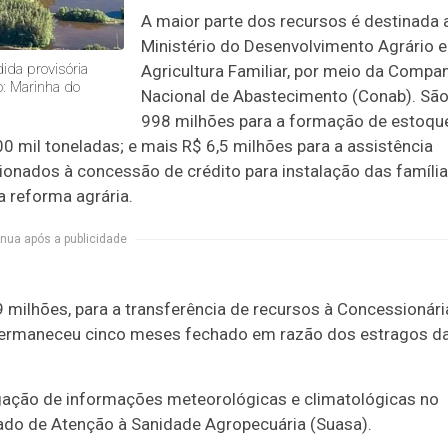
A maior parte dos recursos é destinada 
Ministério do Desenvolvimento Agrário e
ida provisória
Agricultura Familiar, por meio da Compa
o: Marinha do
Nacional de Abastecimento (Conab). Sã
998 milhões para a formação de estoqu
00 mil toneladas; e mais R$ 6,5 milhões para a assistência
cionados à concessão de crédito para instalação das famíli
 reforma agrária.
nua após a publicidade
9 milhões, para a transferência de recursos à Concessionári
e permaneceu cinco meses fechado em razão dos estragos d
lgação de informações meteorológicas e climatológicas no
cado de Atenção à Sanidade Agropecuária (Suasa).