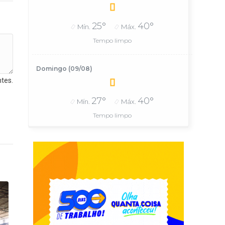
25°
40°
Mín.
Máx.
Tempo limpo
Domingo (09/08)
tes.
27°
40°
Mín.
Máx.
Tempo limpo