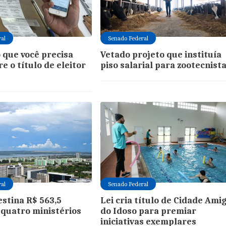
al
Senado Federal
o que você precisa
Vetado projeto que instituía
e o título de eleitor
piso salarial para zootecnist
al
Senado Federal
estina R$ 563,5
Lei cria título de Cidade Ami
 quatro ministérios
do Idoso para premiar
iniciativas exemplares