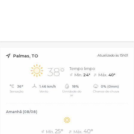
Palmas, TO
Atualizado às 15h01
38°
Tempo limpo
Mín.
24°
Máx.
40°
36°
1.46 km/h
18%
0% (0mm)
Sensação
Vento
Umidade do
Chance de chuva
ar
Amanhã (08/08)
25°
40°
Mín.
Máx.