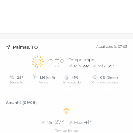
Palmas, TO
Atualizado às 07h01
25°
Tempo limpo
Mín.
24°
Máx.
39°
25°
1.16 km/h
41%
0% (0mm)
Sensação
Vento
Umidade do
Chance de chuva
ar
Amanhã (09/08)
27°
41°
Mín.
Máx.
Tempo limpo