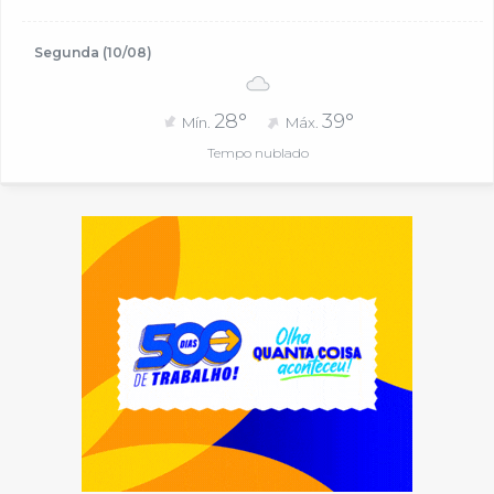
Segunda (10/08)
28°
39°
Mín.
Máx.
Tempo nublado