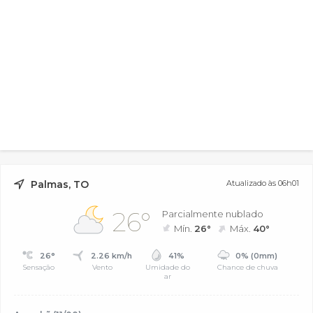
Palmas, TO
Atualizado às 06h01
26°
Parcialmente nublado
Mín.
26°
Máx.
40°
26°
2.26 km/h
41%
0% (0mm)
Sensação
Vento
Umidade do
Chance de chuva
ar