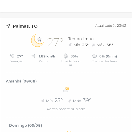
Palmas, TO
Atualizado às 23h01
27°
Tempo limpo
Mín.
23°
Máx.
38°
27°
1.89 km/h
35%
0% (0mm)
Sensação
Vento
Umidade do
Chance de chuva
ar
Amanhã (08/08)
25°
39°
Mín.
Máx.
Parcialmente nublado
Domingo (09/08)