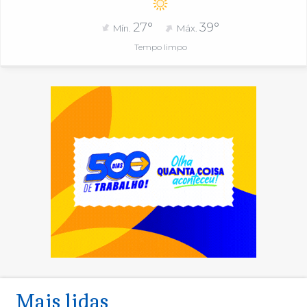
27°
39°
Mín.
Máx.
Tempo limpo
Mais lidas