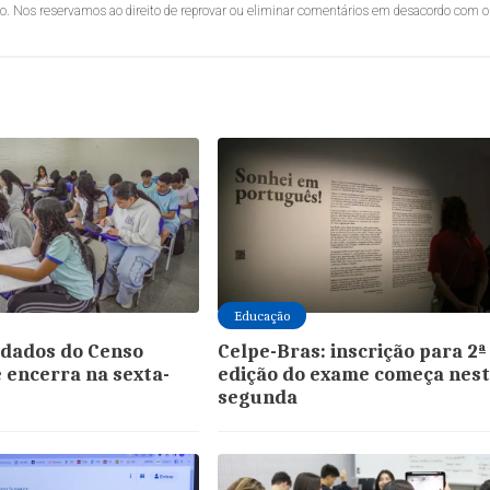
lo. Nos reservamos ao direito de reprovar ou eliminar comentários em desacordo com o
Educação
 dados do Censo
Celpe-Bras: inscrição para 2ª
e encerra na sexta-
edição do exame começa nes
segunda