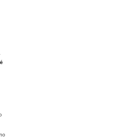
–
té
o
 no