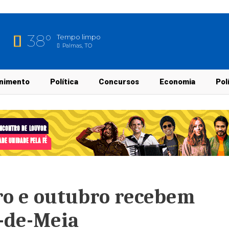
38°
Tempo limpo
Palmas, TO
nimento
Política
Concursos
Economia
Pol
ro e outubro recebem
é-de-Meia