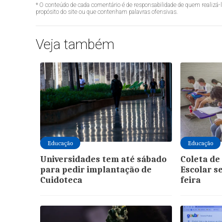
* O conteúdo de cada comentário é de responsabilidade de quem realizá-
propósito do site ou que contenham palavras ofensivas.
Veja também
Educação
Educação
Universidades tem até sábado
Coleta de
para pedir implantação de
Escolar s
Cuidoteca
feira