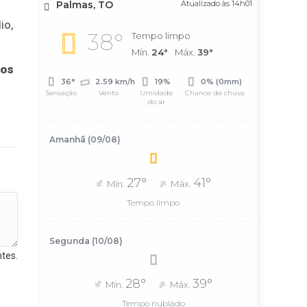
Palmas, TO
Atualizado às 14h01
io,
38°
Tempo limpo
Mín.
24°
Máx.
39°
ios
36°
2.59 km/h
19%
0% (0mm)
Sensação
Vento
Umidade
Chance de chuva
do ar
Amanhã (09/08)
27°
41°
Mín.
Máx.
Tempo limpo
Segunda (10/08)
tes.
28°
39°
Mín.
Máx.
Tempo nublado