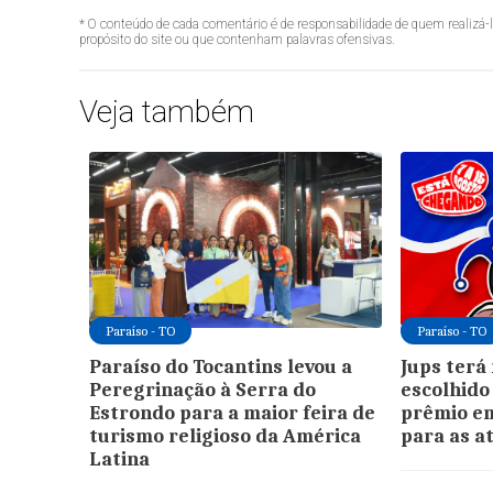
* O conteúdo de cada comentário é de responsabilidade de quem realizá-
propósito do site ou que contenham palavras ofensivas.
Veja também
Paraíso - TO
Paraíso - TO
Paraíso do Tocantins levou a
Jups ter
Peregrinação à Serra do
escolhido
Estrondo para a maior feira de
prêmio em
turismo religioso da América
para as at
Latina