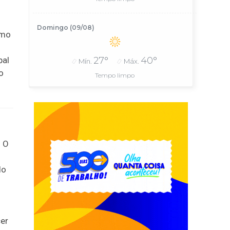
Domingo (09/08)
omo
pal
27°
40°
Mín.
Máx.
o
Tempo limpo
. O
do
cer