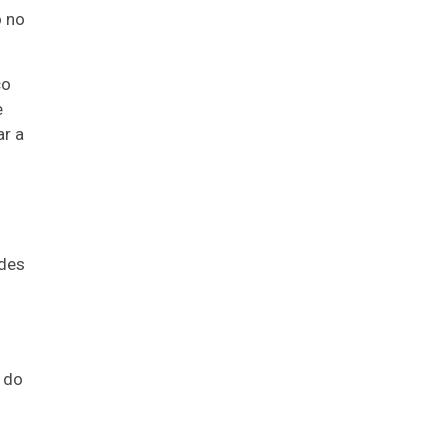
o no
co
e
ar a
ndes
 do