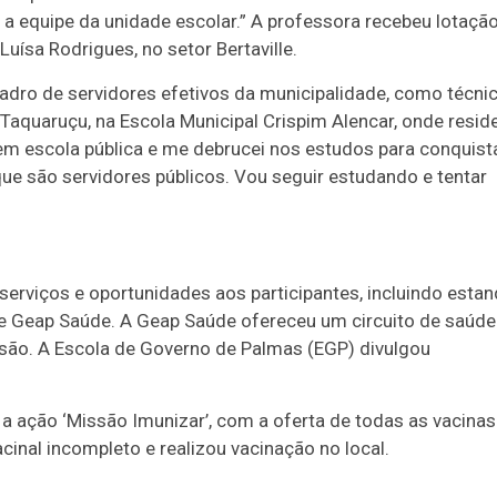
a equipe da unidade escolar.” A professora recebeu lotaçã
uísa Rodrigues, no setor Bertaville.
adro de servidores efetivos da municipalidade, como técni
 Taquaruçu, na Escola Municipal Crispim Alencar, onde resid
em escola pública e me debrucei nos estudos para conquist
ue são servidores públicos. Vou seguir estudando e tentar
serviços e oportunidades aos participantes, incluindo esta
e e Geap Saúde. A Geap Saúde ofereceu um circuito de saúde
isão. A Escola de Governo de Palmas (EGP) divulgou
 a ação ‘Missão Imunizar’, com a oferta de todas as vacinas
inal incompleto e realizou vacinação no local.