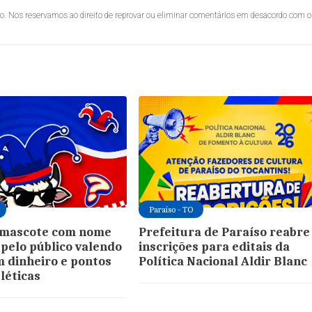
lo. Nos reservamos ao direito de reprovar ou eliminar comentários em desacordo com o
Paraíso - TO
á mascote com nome
Prefeitura de Paraíso reabre
 pelo público valendo
inscrições para editais da
 dinheiro e pontos
Política Nacional Aldir Blanc
léticas