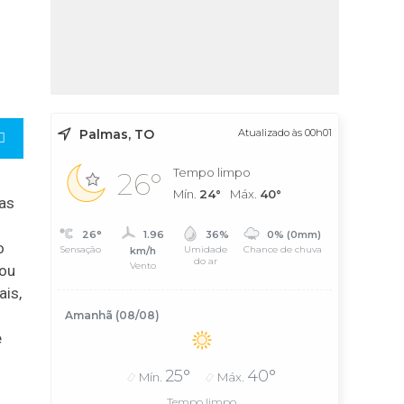
Palmas, TO
Atualizado às 00h01
Tempo limpo
26°
Mín.
24°
Máx.
40°
das
26°
1.96
36%
0% (0mm)
o
Sensação
Umidade
Chance de chuva
km/h
do ar
Vento
cou
ais,
Amanhã (08/08)
e
25°
40°
Mín.
Máx.
Tempo limpo