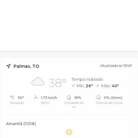
Palmas, TO
Atualizado às 15h01
38°
Tempo nublado
Mín.
26°
Máx.
40°
36°
1.73 km/h
18%
0% (0mm)
Sensação
Vento
Umidade do
Chance de chuva
ar
Amanhã (11/08)