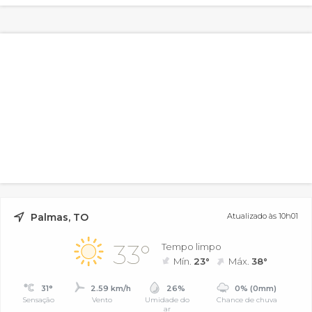
Palmas, TO
Atualizado às 10h01
33°
Tempo limpo
Mín.
23°
Máx.
38°
31°
2.59 km/h
26%
0% (0mm)
Sensação
Vento
Umidade do
Chance de chuva
ar