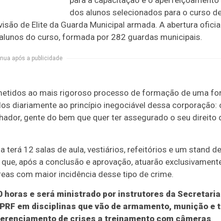
para a capacitação e o aperfeiçoamento
dos alunos selecionados para o curso d
isão de Elite da Guarda Municipal armada. A abertura oficia
alunos do curso, formada por 282 guardas municipais.
nua após a publicidade
metidos ao mais rigoroso processo de formação de uma fo
ídos diariamente ao princípio inegociável dessa corporação: 
lhador, gente do bem que quer ter assegurado o seu direito 
terá 12 salas de aula, vestiários, refeitórios e um stand d
s que, após a conclusão e aprovação, atuarão exclusivament
eas com maior incidência desse tipo de crime.
 horas e será ministrado por instrutores da Secretaria
PRF em disciplinas que vão de armamento, munição e t
 gerenciamento de crises a treinamento com câmeras