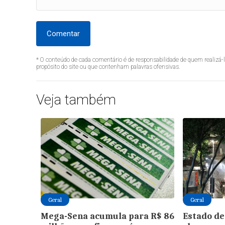
Comentar
* O conteúdo de cada comentário é de responsabilidade de quem realizá-
propósito do site ou que contenham palavras ofensivas.
Veja também
Geral
Geral
Mega-Sena acumula para R$ 86
Estado de