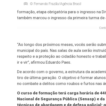
© Fernando Frazão/Agência Brasil
formação, etapa obrigatória para o ingresso na Div
também marcou o ingresso da primeira turma de 
Conti
“Ao longo dos próximos meses, vocês serão sub
municipal do país. Nas salas de aula serão instru
respeito e a proteção ao cidadão honesto e traba
ir e vir”, afirmou Eduardo Paes.
De acordo com o governo, a estrutura da academia 
tiro de última geração. O objetivo é formar aluno
no combate a delitos como roubos e furtos nas ár
O curso de formação terá carga horária de 440
Nacional de Segurança Pública (Senasp) e da 
técnicas de abordagem e de defesa policial;