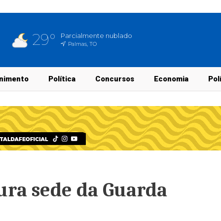
29°
Parcialmente nublado
Palmas, TO
nimento
Política
Concursos
Economia
Pol
gura sede da Guarda