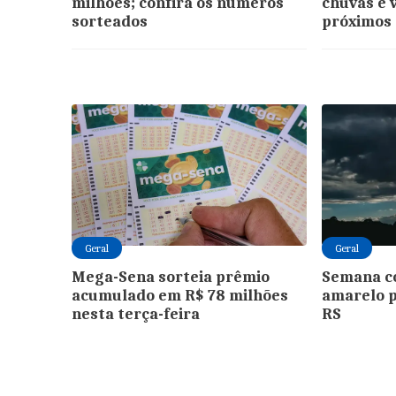
milhões; confira os números
chuvas e 
sorteados
próximos 
Geral
Geral
Mega-Sena sorteia prêmio
Semana c
acumulado em R$ 78 milhões
amarelo 
nesta terça-feira
RS