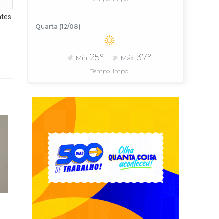
tes.
Quarta (12/08)
25°
37°
Mín.
Máx.
Tempo limpo