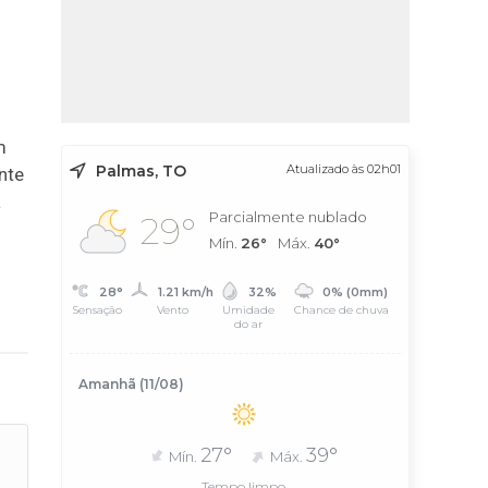
m
Palmas, TO
Atualizado às 02h01
nte
a
Parcialmente nublado
29°
Mín.
26°
Máx.
40°
28°
1.21 km/h
32%
0% (0mm)
Sensação
Vento
Umidade
Chance de chuva
do ar
Amanhã (11/08)
27°
39°
Mín.
Máx.
Tempo limpo