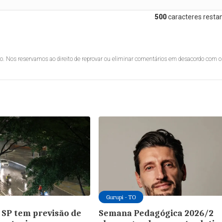
500
caracteres restan
lo. Nos reservamos ao direito de reprovar ou eliminar comentários em desacordo com o
Gurupi - TO
 SP tem previsão de
Semana Pedagógica 2026/2