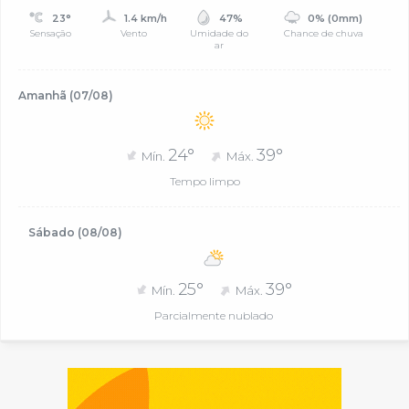
23°
1.4 km/h
47%
0% (0mm)
Sensação
Vento
Umidade do
Chance de chuva
ar
Amanhã (07/08)
24°
39°
Mín.
Máx.
Tempo limpo
Sábado (08/08)
25°
39°
Mín.
Máx.
Parcialmente nublado