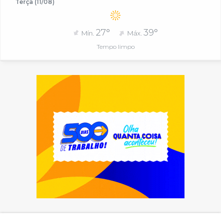
Terça (11/08)
27°
39°
Mín.
Máx.
Tempo limpo