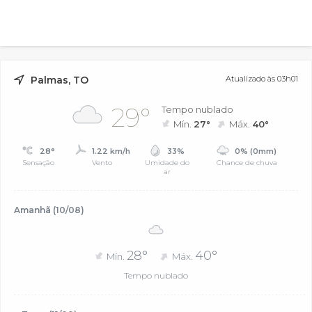
Palmas, TO
Atualizado às 03h01
29°
Tempo nublado
Mín.
27°
Máx.
40°
28°
1.22 km/h
33%
0% (0mm)
Sensação
Vento
Umidade do
Chance de chuva
ar
Amanhã (10/08)
28°
40°
Mín.
Máx.
Tempo nublado