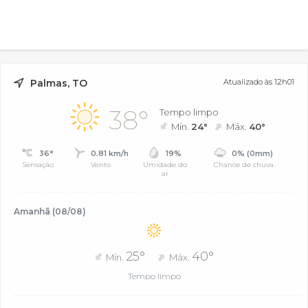
Palmas, TO
Atualizado às 12h01
38°
Tempo limpo
Mín.
24°
Máx.
40°
36°
0.81 km/h
19%
0% (0mm)
Sensação
Vento
Umidade do
Chance de chuva
ar
Amanhã (08/08)
25°
40°
Mín.
Máx.
Tempo limpo