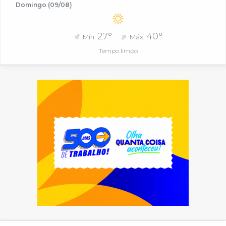
Domingo (09/08)
27°
40°
Mín.
Máx.
Tempo limpo