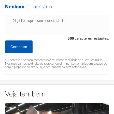
Nenhum
comentário
500
caracteres restantes.
Comentar
* O conteúdo de cada comentário é de responsabilidade de quem realizá-lo.
Nos reservamos ao direito de reprovar ou eliminar comentários em desacordo
com o propósito do site ou que contenham palavras ofensivas.
Veja também