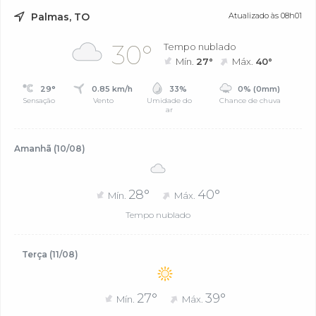
Palmas, TO
Atualizado às 08h01
30°
Tempo nublado
Mín.
27°
Máx.
40°
29°
0.85 km/h
33%
0% (0mm)
Sensação
Vento
Umidade do
Chance de chuva
ar
Amanhã (10/08)
28°
40°
Mín.
Máx.
Tempo nublado
Terça (11/08)
27°
39°
Mín.
Máx.