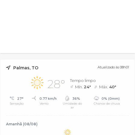
Palmas, TO
Atualizado às 08h01
28°
Tempo limpo
Mín.
24°
Máx.
40°
27°
0.77 km/h
36%
0% (0mm)
Sensação
Vento
Umidade do
Chance de chuva
ar
Amanhã (08/08)