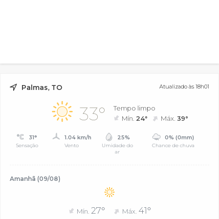
Palmas, TO
Atualizado às 18h01
33°
Tempo limpo
Mín.
24°
Máx.
39°
31°
1.04 km/h
25%
0% (0mm)
Sensação
Vento
Umidade do
Chance de chuva
ar
Amanhã (09/08)
27°
41°
Mín.
Máx.