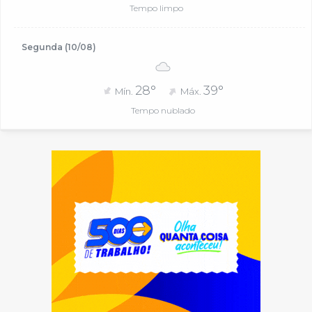
Tempo limpo
Segunda (10/08)
28°
39°
Mín.
Máx.
Tempo nublado