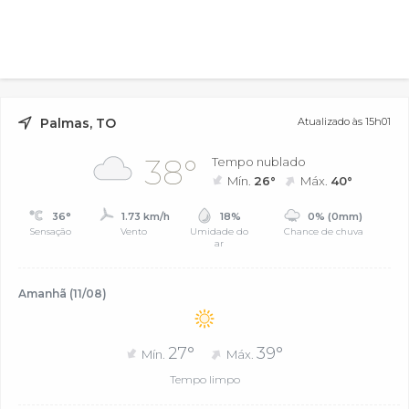
Palmas, TO
Atualizado às 15h01
38°
Tempo nublado
Mín.
26°
Máx.
40°
36°
1.73 km/h
18%
0% (0mm)
Sensação
Vento
Umidade do
Chance de chuva
ar
Amanhã (11/08)
27°
39°
Mín.
Máx.
Tempo limpo