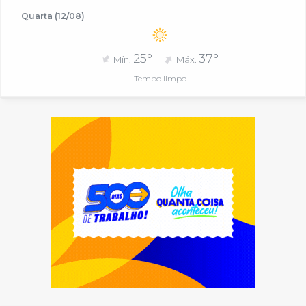
Quarta (12/08)
25°
37°
Mín.
Máx.
Tempo limpo