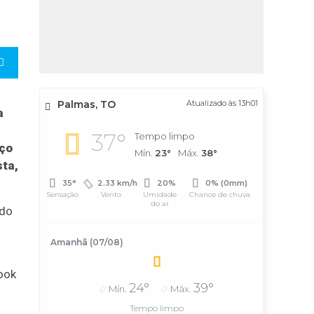
Palmas, TO
Atualizado às 13h01
a
37°
Tempo limpo
aço
Mín.
23°
Máx.
38°
sta,
35°
2.33 km/h
20%
0% (0mm)
Sensação
Vento
Umidade
Chance de chuva
do ar
ado
Amanhã (07/08)
ook
24°
39°
Mín.
Máx.
Tempo limpo