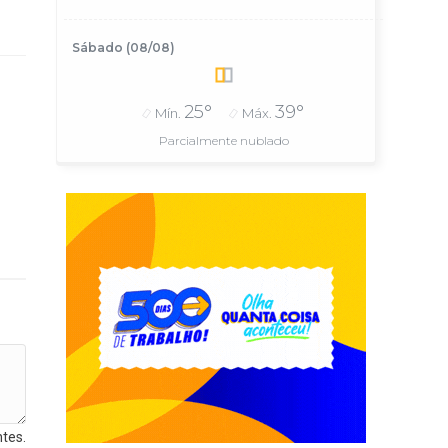
Sábado (08/08)
25°
39°
Mín.
Máx.
Parcialmente nublado
tes.