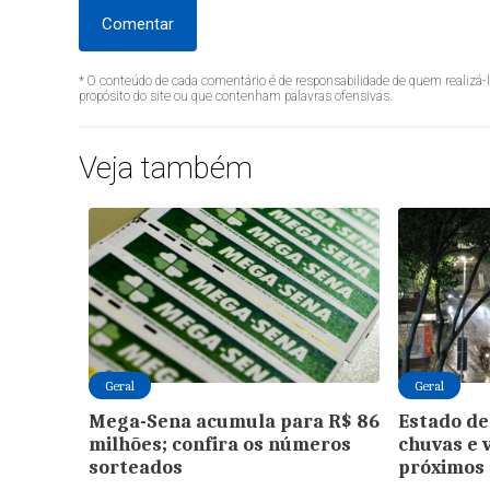
Comentar
* O conteúdo de cada comentário é de responsabilidade de quem realizá-
propósito do site ou que contenham palavras ofensivas.
Veja também
Geral
Geral
Mega-Sena acumula para R$ 86
Estado de
milhões; confira os números
chuvas e 
sorteados
próximos 