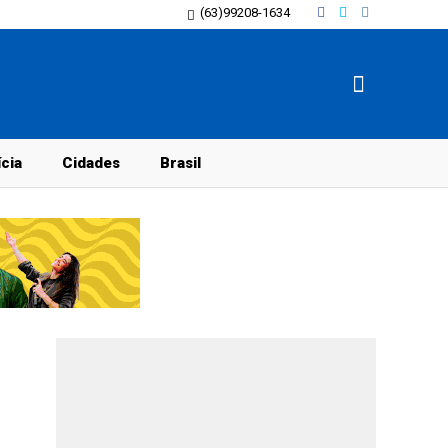
(63)99208-1634
ícia
Cidades
Brasil