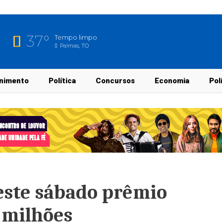
37°
Tempo limpo
Palmas, TO
nimento
Política
Concursos
Economia
Pol
este sábado prêmio
 milhões