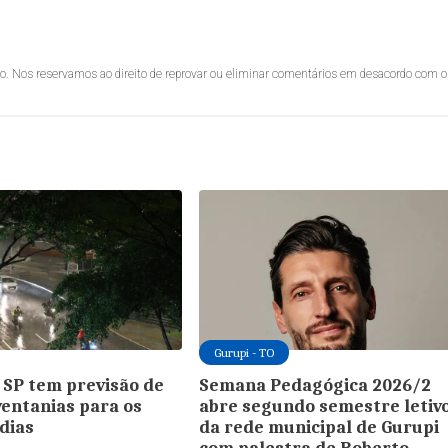
lo. Nos reservamos ao direito de reprovar ou eliminar comentários em desacordo com o
Gurupi - TO
 SP tem previsão de
Semana Pedagógica 2026/2
ventanias para os
abre segundo semestre letiv
dias
da rede municipal de Gurupi