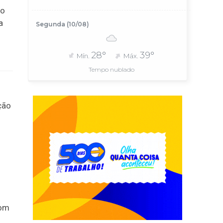
to
a
Segunda (10/08)
28°
39°
Mín.
Máx.
Tempo nublado
ção
com