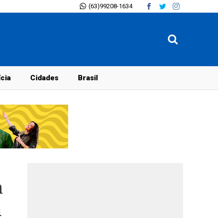
(63)99208-1634
ícia
Cidades
Brasil
a
m