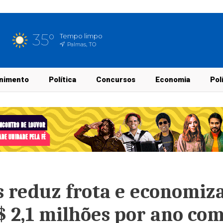
35°
Tempo limpo
Palmas, TO
nimento
Política
Concursos
Economia
Pol
s reduz frota e economiz
2,1 milhões por ano co