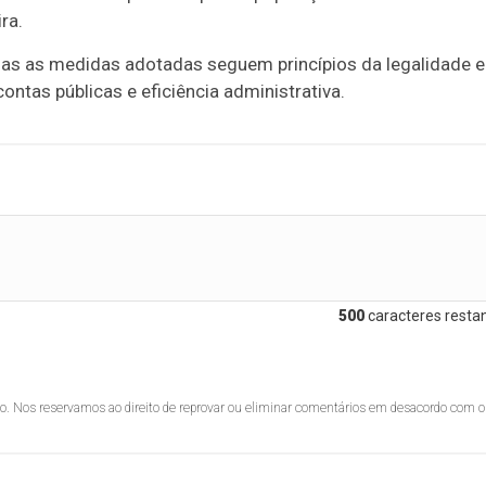
ra.
das as medidas adotadas seguem princípios da legalidade e
ontas públicas e eficiência administrativa.
500
caracteres restan
lo. Nos reservamos ao direito de reprovar ou eliminar comentários em desacordo com o