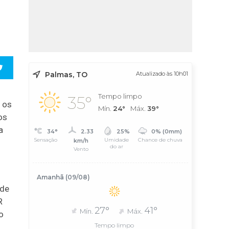
Palmas, TO
Atualizado às 10h01
Tempo limpo
35°
 os
Mín.
24°
Máx.
39°
os
a
34°
2.33
25%
0% (0mm)
Sensação
Umidade
Chance de chuva
km/h
do ar
Vento
Amanhã (09/08)
 de
R
27°
41°
Mín.
Máx.
o
Tempo limpo