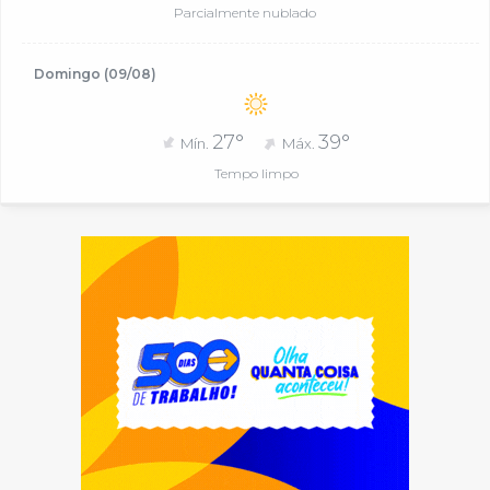
Parcialmente nublado
Domingo (09/08)
27°
39°
Mín.
Máx.
Tempo limpo