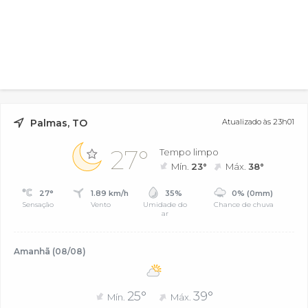
Palmas, TO
Atualizado às 23h01
27°
Tempo limpo
Mín.
23°
Máx.
38°
27°
1.89 km/h
35%
0% (0mm)
Sensação
Vento
Umidade do
Chance de chuva
ar
Amanhã (08/08)
25°
39°
Mín.
Máx.