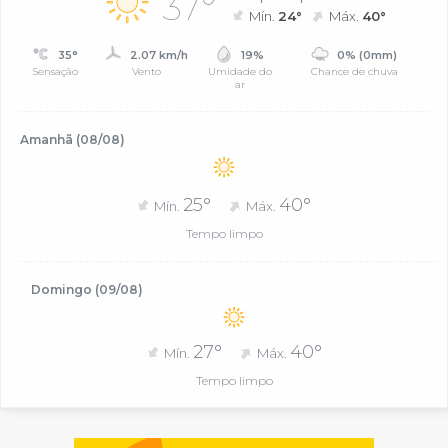
37°
Mín.
24°
Máx.
40°
35°
2.07 km/h
19%
0% (0mm)
Sensação
Vento
Umidade do
Chance de chuva
ar
Amanhã (08/08)
25°
40°
Mín.
Máx.
Tempo limpo
Domingo (09/08)
27°
40°
Mín.
Máx.
Tempo limpo