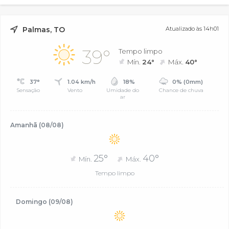
Palmas, TO
Atualizado às 14h01
39°
Tempo limpo
Mín.
24°
Máx.
40°
37°
1.04 km/h
18%
0% (0mm)
Sensação
Vento
Umidade do
Chance de chuva
ar
Amanhã (08/08)
25°
40°
Mín.
Máx.
Tempo limpo
Domingo (09/08)