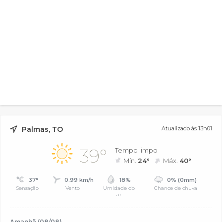
Palmas, TO
Atualizado às 13h01
39°
Tempo limpo
Mín.
24°
Máx.
40°
37°
0.99 km/h
18%
0% (0mm)
Sensação
Vento
Umidade do
Chance de chuva
ar
Amanhã (08/08)