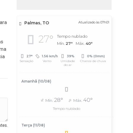
ara
Palmas, TO
Atualizado às 07h01
27°
Tempo nublado
as
Mín.
27°
Máx.
40°
Uma
ia
27°
1.56 km/h
39%
0% (0mm)
Sensação
Vento
Umidade
Chance de chuva
do ar
Amanhã (10/08)
28°
40°
Mín.
Máx.
Tempo nublado
tes.
Terça (11/08)