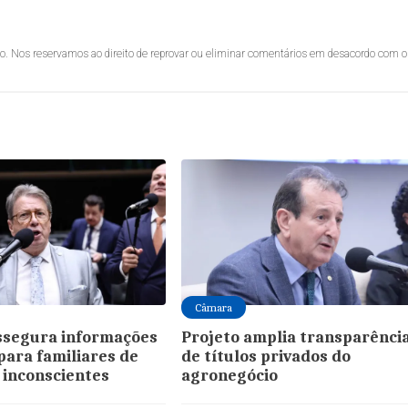
lo. Nos reservamos ao direito de reprovar ou eliminar comentários em desacordo com o
Câmara
ssegura informações
Projeto amplia transparênci
para familiares de
de títulos privados do
 inconscientes
agronegócio