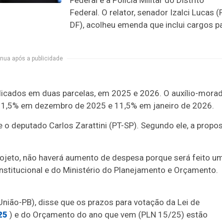
Federal e a Polícia Militar do Distrito
Federal. O relator, senador Izalci Lucas (
DF), acolheu emenda que inclui cargos p
nua após a publicidade
plicados em duas parcelas, em 2025 e 2026. O auxílio-morad
11,5% em dezembro de 2025 e 11,5% em janeiro de 2026.
e o deputado Carlos Zarattini (PT-SP). Segundo ele, a propo
eto, não haverá aumento de despesa porque será feito u
titucional e do Ministério do Planejamento e Orçamento.
União-PB), disse que os prazos para votação da Lei de
25
) e do Orçamento do ano que vem (PLN 15/25) estão