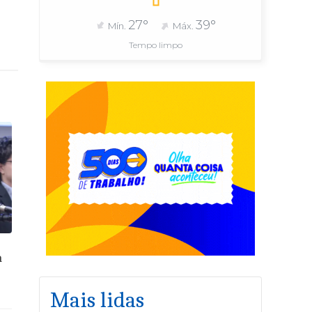
27°
39°
Mín.
Máx.
Tempo limpo
a
Mais lidas