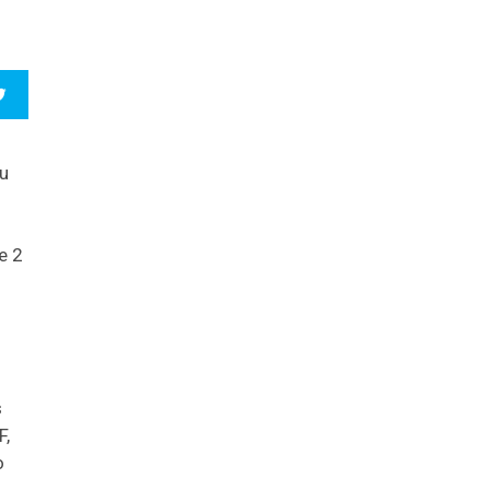
u
e 2
s
F,
o