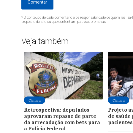
Comentar
* O conteúdo de cada comentário é de responsabilidade de quem realizá-
propósito do site ou que contenham palavras ofensivas.
Veja também
Câmara
Câmara
Retrospectiva: deputados
Projeto a
aprovaram repasse de parte
de saúde 
da arrecadação com bets para
pacientes
a Polícia Federal