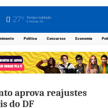
27°
Tempo nublado
Palmas, TO
nimento
Política
Concursos
Economia
Pol
to aprova reajustes
ais do DF