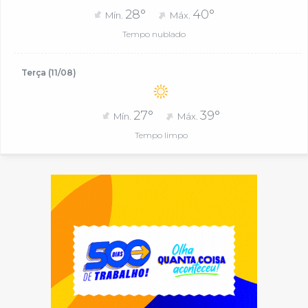
28°
40°
Mín.
Máx.
Tempo nublado
Terça (11/08)
27°
39°
Mín.
Máx.
Tempo limpo