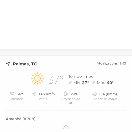
Palmas, TO
Atualizado às 11h01
37°
Tempo limpo
Mín.
27°
Máx.
40°
36°
1.67 km/h
23%
0% (0mm)
Sensação
Vento
Umidade do
Chance de chuva
ar
Amanhã (10/08)