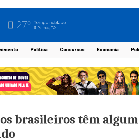
27°
Tempo nublado
Palmas, TO
nimento
Política
Concursos
Economia
Pol
sos brasileiros têm algum
udo