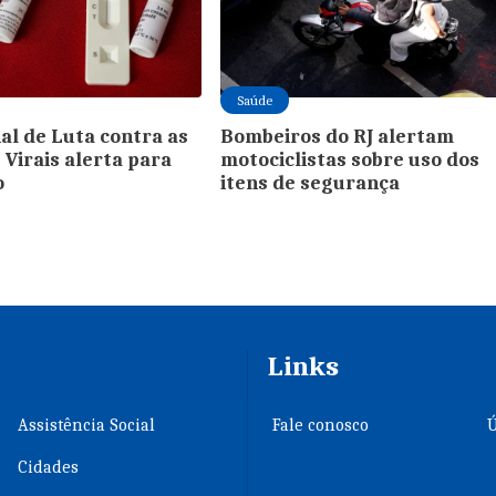
Saúde
al de Luta contra as
Bombeiros do RJ alertam
 Virais alerta para
motociclistas sobre uso dos
o
itens de segurança
Links
Assistência Social
Fale conosco
Ú
Cidades