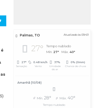
Palmas, TO
Atualizado às 05h01
27°
Tempo nublado
 é
Mín.
27°
Máx.
40°
A
27°
0.48 km/h
37%
0% (0mm)
Sensação
Vento
Umidade
Chance de chuva
do ar
 as
Amanhã (10/08)
S)
28°
40°
Mín.
Máx.
Tempo nublado