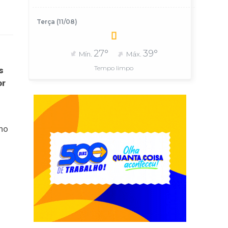
Terça (11/08)
27°
39°
Mín.
Máx.
Tempo limpo
s
or
 no