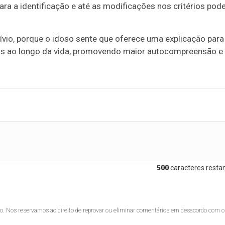
para a identificação e até as modificações nos critérios po
vio, porque o idoso sente que oferece uma explicação para
adas ao longo da vida, promovendo maior autocompreensão e
500
caracteres restan
lo. Nos reservamos ao direito de reprovar ou eliminar comentários em desacordo com o