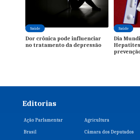
Saúde
Saúde
Dor crônica pode influenciar
Dia Mundi
no tratamento da depressão
Hepatites
prevençã
Editorias
Ação Parlamentar
Agricultura
Brasil
Câmara dos Deputados