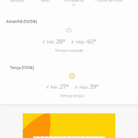
Sensação
Vento
Umidade do
Chance de chuva
ar
Amanhã (10/08)
28°
40°
Mín.
Máx.
Tempo nublado
Terça (11/08)
27°
39°
Mín.
Máx.
Tempo limpo