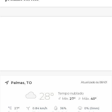
Palmas, TO
Atualizado às 06h01
28°
Tempo nublado
Mín.
27°
Máx.
40°
27°
0.84 km/h
36%
0% (0mm)