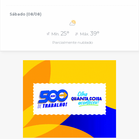
Sábado (08/08)
25°
39°
Mín.
Máx.
Parcialmente nublado