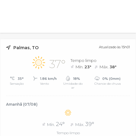
Palmas, TO
Atualizado às 15h01
37°
Tempo limpo
Mín.
23°
Máx.
38°
35°
1.86 km/h
18%
0% (0mm)
Sensação
Vento
Umidade do
Chance de chuva
ar
Amanhã (07/08)
24°
39°
Mín.
Máx.
Tempo limpo