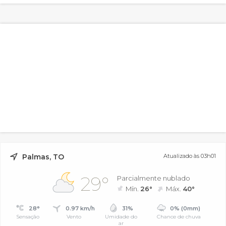
Palmas, TO
Atualizado às 03h01
29°
Parcialmente nublado
Mín.
26°
Máx.
40°
28°
0.97 km/h
31%
0% (0mm)
Sensação
Vento
Umidade do
Chance de chuva
ar