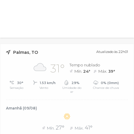
Palmas, TO
Atualizado às 22h01
31°
Tempo nublado
Mín.
24°
Máx.
39°
30°
1.53 km/h
29%
0% (0mm)
Sensação
Vento
Umidade do
Chance de chuva
ar
Amanhã (09/08)
27°
41°
Mín.
Máx.