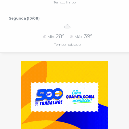
Tempo limpo
Segunda (10/08)
28°
39°
Mín.
Máx.
Tempo nublado