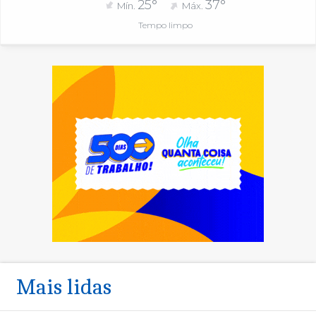
25°
37°
Mín.
Máx.
Tempo limpo
Mais lidas