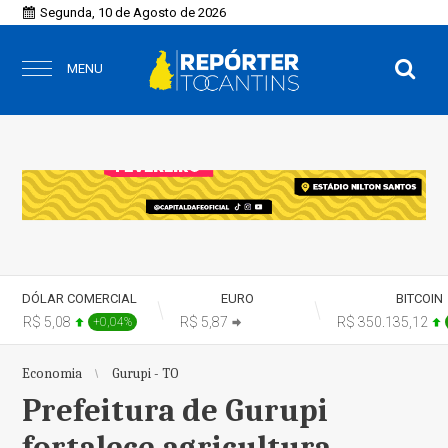
Segunda, 10 de Agosto de 2026
MENU
DÓLAR COMERCIAL
EURO
BITCOIN
R$ 5,08
R$ 5,87
R$ 350.135,12
+0,04%
+0,00%
Economia
Gurupi - TO
Prefeitura de Gurupi
fortalece agricultura