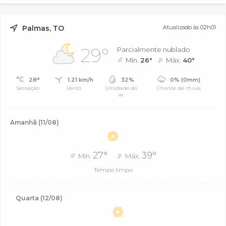
Palmas, TO
Atualizado às 02h01
29°
Parcialmente nublado
Mín.
26°
Máx.
40°
28°
1.21 km/h
32%
0% (0mm)
Sensação
Vento
Umidade do
Chance de chuva
ar
Amanhã (11/08)
27°
39°
Mín.
Máx.
Tempo limpo
Quarta (12/08)