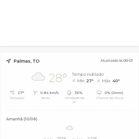
Palmas, TO
Atualizado às 06h01
28°
Tempo nublado
Mín.
27°
Máx.
40°
27°
0.84 km/h
36%
0% (0mm)
Sensação
Vento
Umidade do
Chance de chuva
ar
Amanhã (10/08)