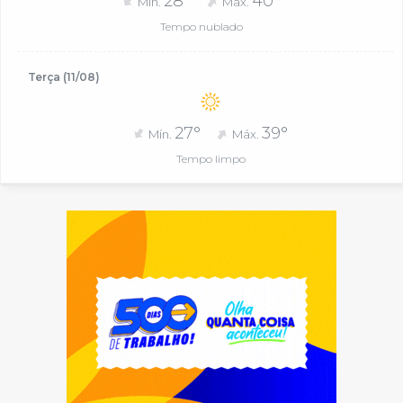
28°
40°
Mín.
Máx.
Tempo nublado
Terça (11/08)
27°
39°
Mín.
Máx.
Tempo limpo