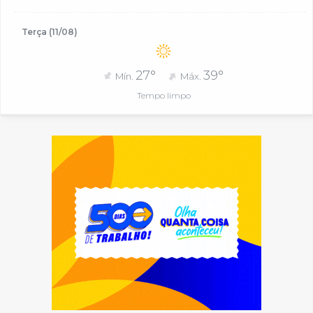
Terça (11/08)
27°
39°
Mín.
Máx.
Tempo limpo