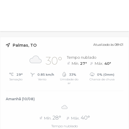
Palmas, TO
Atualizado às 08h01
30°
Tempo nublado
Mín.
27°
Máx.
40°
29°
0.85 km/h
33%
0% (0mm)
Sensação
Vento
Umidade do
Chance de chuva
ar
Amanhã (10/08)
28°
40°
Mín.
Máx.
Tempo nublado