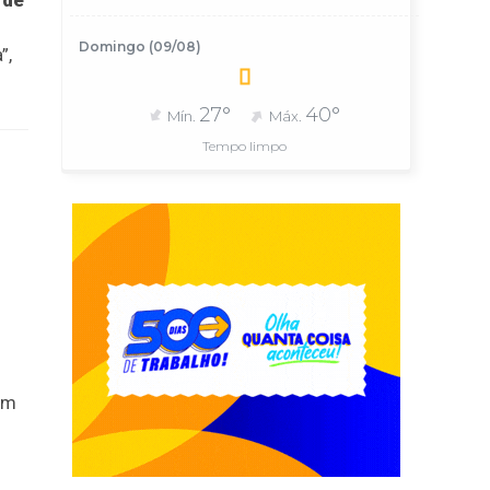
 de
Domingo (09/08)
”,
27°
40°
Mín.
Máx.
Tempo limpo
Nem