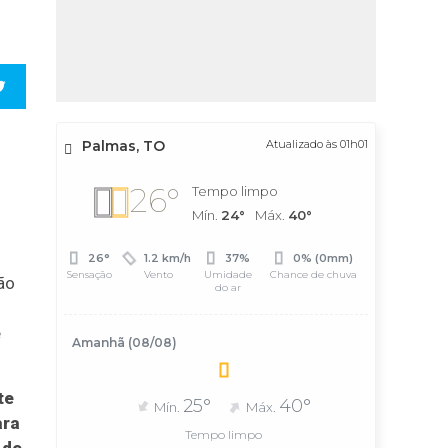
Palmas, TO
Atualizado às 01h01
26°
Tempo limpo
Mín.
24°
Máx.
40°
26°
1.2 km/h
37%
0% (0mm)
Sensação
Vento
Umidade
Chance de chuva
ão
do ar
e
Amanhã (08/08)
te
25°
40°
Mín.
Máx.
ara
Tempo limpo