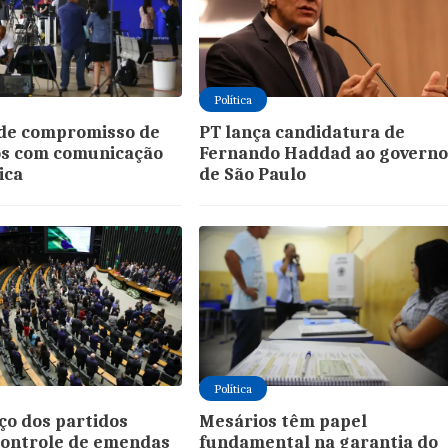
Política
de compromisso de
PT lança candidatura de
os com comunicação
Fernando Haddad ao govern
ica
de São Paulo
Política
ço dos partidos
Mesários têm papel
controle de emendas
fundamental na garantia do