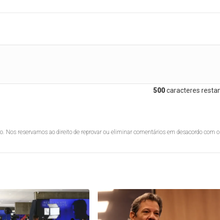
500
caracteres restan
lo. Nos reservamos ao direito de reprovar ou eliminar comentários em desacordo com o