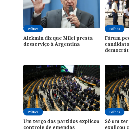
Política
Política
Alckmin diz que Milei presta
Fórum pe
desserviço à Argentina
candidat
democrát
Política
Política
Um terço dos partidos explicou
Só um ter
controle de emendas
explicou 