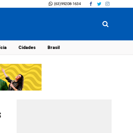
(63)99208-1634
ícia
Cidades
Brasil
s