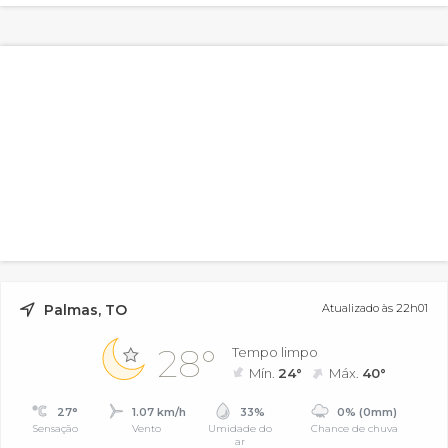
Palmas, TO
Atualizado às 22h01
28°
Tempo limpo
Mín.
24°
Máx.
40°
27°
1.07 km/h
33%
0% (0mm)
Sensação
Vento
Umidade do
Chance de chuva
ar