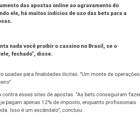
o aumento das apostas online ao agravamento do
do ele, há muitos indícios de uso das bets para a
osas.
ta nada você proibir o cassino no Brasil, se o
dele, fechado”, disse.
o usadas para finalidades ilícitas. "Um monte de operações
iro”.
a contra esses sites de apostas. “As bets conseguiram faze
hoje pagam apenas 12% de imposto, enquanto profissionais
a. Isso é um escândalo”, concluiu.