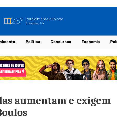
26°
Parcialmente nublado
Palmas, TO
nimento
Política
Concursos
Economia
Pol
vidas aumentam e exigem
Boulos