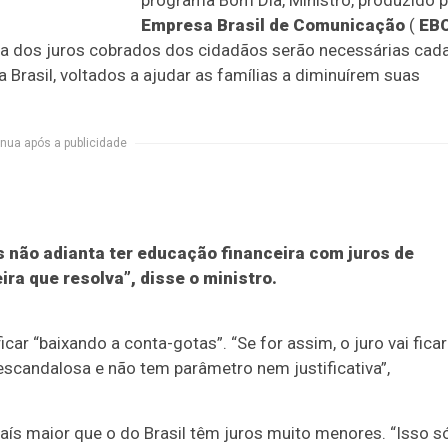
programa Bom Dia, Ministro, produzido p
Empresa Brasil de Comunicação
(
EB
va dos juros cobrados dos cidadãos serão necessárias cad
rasil, voltados a ajudar as famílias a diminuírem suas
nua após a publicidade
 não adianta ter educação financeira com juros de
ra que resolva”, disse o ministro.
car “baixando a conta-gotas”. “Se for assim, o juro vai ficar
escandalosa e não tem parâmetro nem justificativa”,
aís maior que o do Brasil têm juros muito menores. “Isso s