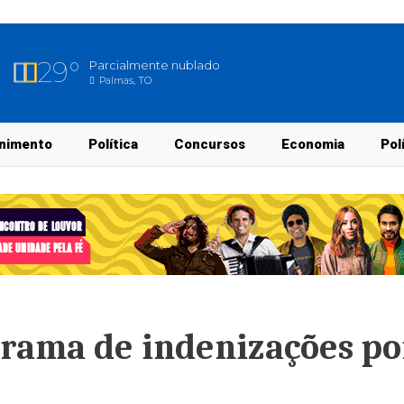
29°
Parcialmente nublado
Palmas, TO
nimento
Política
Concursos
Economia
Pol
rama de indenizações po