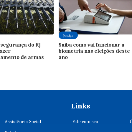
Justiça
 segurança do RJ
Saiba como vai funcionar a
fazer
biometria nas eleições deste
ramento de armas
ano
Links
Assistência Social
Fale conosco
Ú