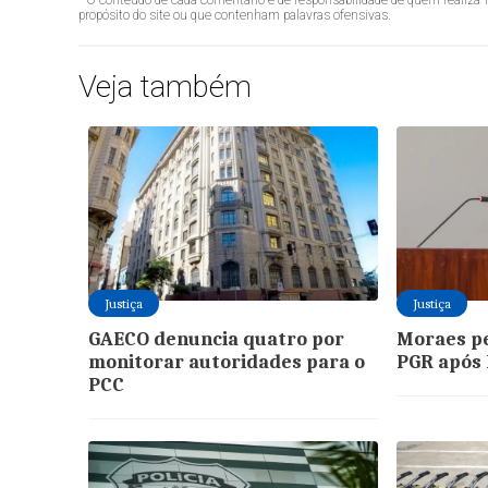
propósito do site ou que contenham palavras ofensivas.
Veja também
Justiça
Justiça
GAECO denuncia quatro por
Moraes p
monitorar autoridades para o
PGR após 
PCC