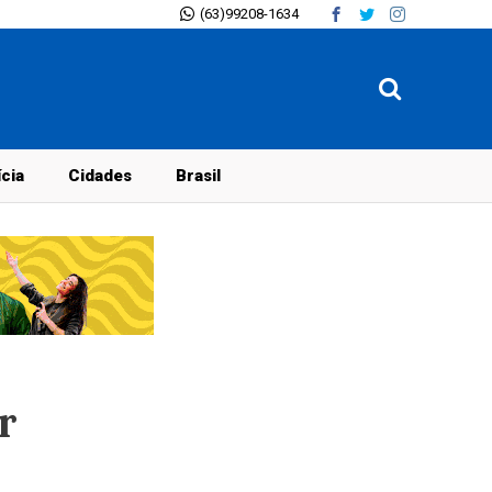
(63)99208-1634
ícia
Cidades
Brasil
r