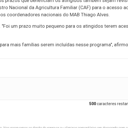
 prazos que beneficiam os atingidos também sejam revis
tro Nacional da Agricultura Familiar (CAF) para o acesso a
 dos coordenadores nacionais do MAB Thiago Alves.
 "Foi um prazo muito pequeno para os atingidos terem ace
 para mais famílias serem incluídas nesse programa", afirmo
500
caracteres restan
lo. Nos reservamos ao direito de reprovar ou eliminar comentários em desacordo com o