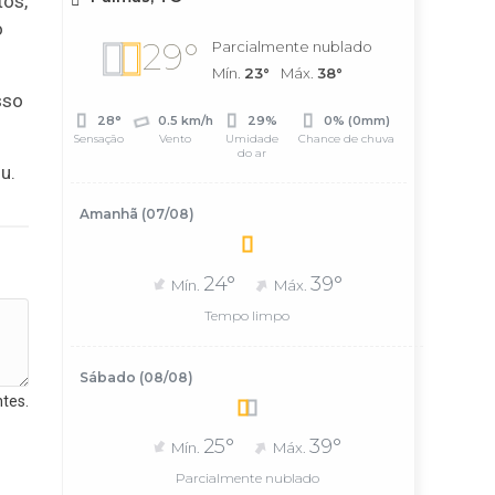
tos,
o
29°
Parcialmente nublado
Mín.
23°
Máx.
38°
sso
28°
0.5 km/h
29%
0% (0mm)
Sensação
Vento
Umidade
Chance de chuva
do ar
u.
Amanhã (07/08)
24°
39°
Mín.
Máx.
Tempo limpo
Sábado (08/08)
tes.
25°
39°
Mín.
Máx.
Parcialmente nublado