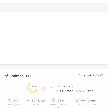
Palmas, TO
Atualizado às 19h01
31°
Tempo limpo
Mín.
24°
Máx.
39°
30°
1.04 km/h
28%
0% (0mm)
Sensação
Vento
Umidade do
Chance de chuva
ar