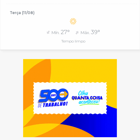
Terça (11/08)
27°
39°
Mín.
Máx.
Tempo limpo