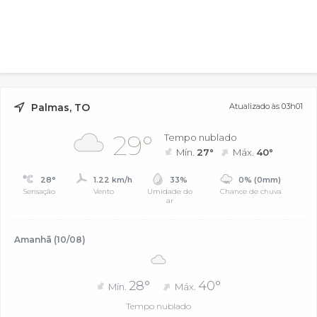
Palmas, TO
Atualizado às 03h01
29°
Tempo nublado
Mín.
27°
Máx.
40°
28°
1.22 km/h
33%
0% (0mm)
Sensação
Vento
Umidade do
Chance de chuva
ar
Amanhã (10/08)
28°
40°
Mín.
Máx.
Tempo nublado