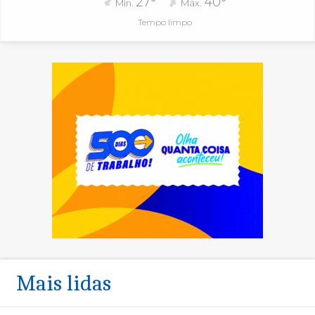
27°
40°
Mín.
Máx.
Tempo limpo
Mais lidas