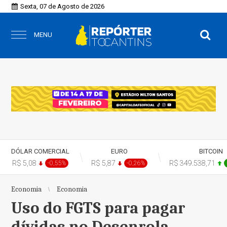
Sexta, 07 de Agosto de 2026
MENU
DÓLAR COMERCIAL
EURO
BITCOIN
R$ 5,08
R$ 5,87
R$ 349.538,71
-0,55%
-0,26%
Economia
Economia
Uso do FGTS para pagar
dívidas no Desenrola