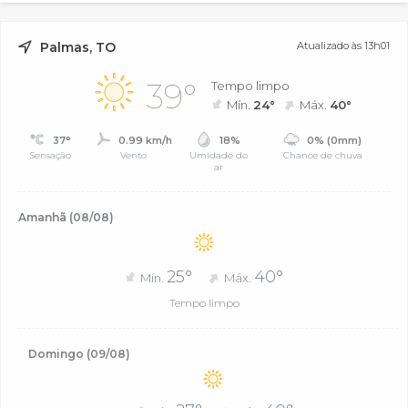
Palmas, TO
Atualizado às 13h01
39°
Tempo limpo
Mín.
24°
Máx.
40°
37°
0.99 km/h
18%
0% (0mm)
Sensação
Vento
Umidade do
Chance de chuva
ar
Amanhã (08/08)
25°
40°
Mín.
Máx.
Tempo limpo
Domingo (09/08)