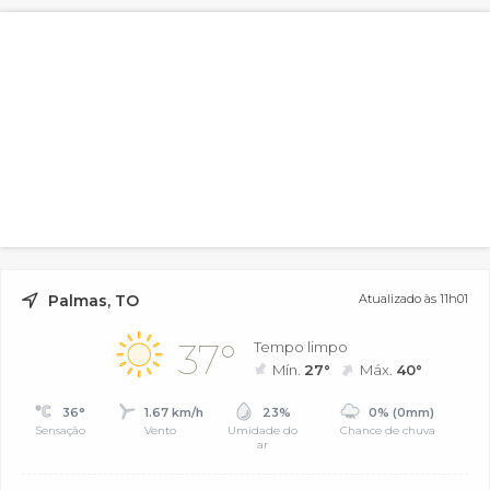
Palmas, TO
Atualizado às 11h01
37°
Tempo limpo
Mín.
27°
Máx.
40°
36°
1.67 km/h
23%
0% (0mm)
Sensação
Vento
Umidade do
Chance de chuva
ar