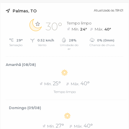
Palmas, TO
Atualizado às 19h01
30°
Tempo limpo
Mín.
24°
Máx.
40°
29°
0.52 km/h
28%
0% (0mm)
Sensação
Vento
Umidade do
Chance de chuva
ar
Amanhã (08/08)
25°
40°
Mín.
Máx.
Tempo limpo
Domingo (09/08)
27°
40°
Mín.
Máx.