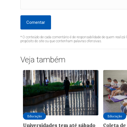
Comentar
* O conteúdo de cada comentário é de responsabilidade de quem realizá-
propósito do site ou que contenham palavras ofensivas.
Veja também
Educação
Educação
Universidades tem até sábado
Coleta de