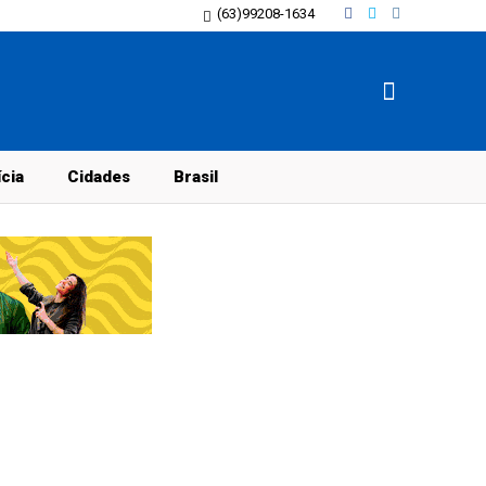
(63)99208-1634
ícia
Cidades
Brasil