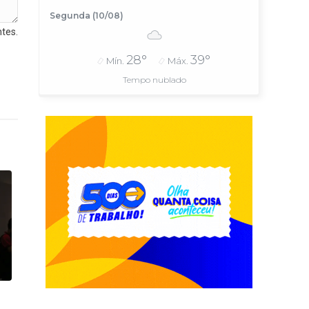
Segunda (10/08)
tes.
28°
39°
Mín.
Máx.
Tempo nublado