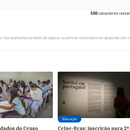
500
caracteres restan
lo. Nos reservamos ao direito de reprovar ou eliminar comentários em desacordo com o
Educação
 dados do Censo
Celpe-Bras: inscrição para 2ª