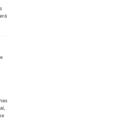
s
erá
te
 nas
al,
se