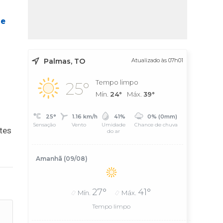
de
Palmas, TO
Atualizado às 07h01
Tempo limpo
25°
Mín.
24°
Máx.
39°
25°
1.16 km/h
41%
0% (0mm)
Sensação
Vento
Umidade
Chance de chuva
tes
do ar
Amanhã (09/08)
27°
41°
Mín.
Máx.
Tempo limpo