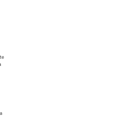
te
a
ra