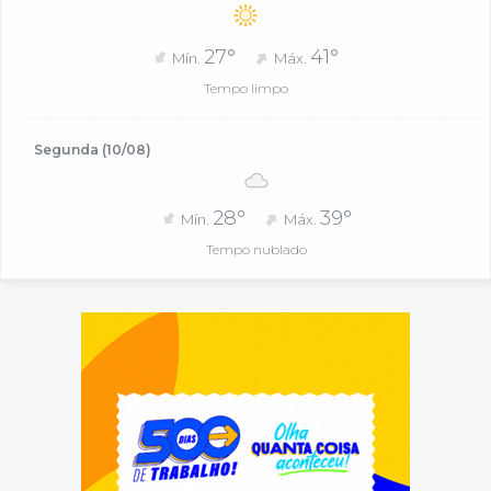
27°
41°
Mín.
Máx.
Tempo limpo
Segunda (10/08)
28°
39°
Mín.
Máx.
Tempo nublado