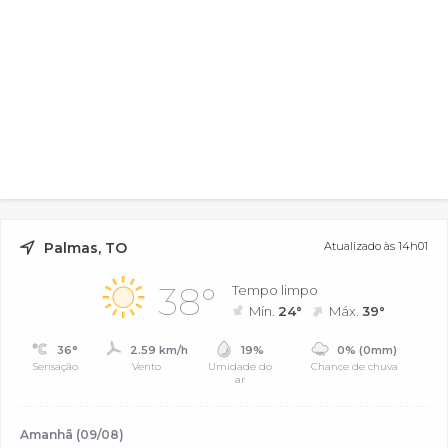
Palmas, TO
Atualizado às 14h01
38°
Tempo limpo
Mín.
24°
Máx.
39°
36°
2.59 km/h
19%
0% (0mm)
Sensação
Vento
Umidade do
Chance de chuva
ar
Amanhã (09/08)