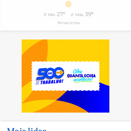
27°
39°
Mín.
Máx.
Tempo limpo