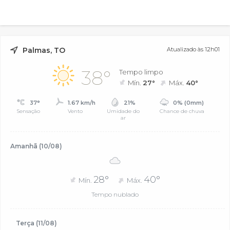
Palmas, TO
Atualizado às 12h01
38°
Tempo limpo
Mín.
27°
Máx.
40°
37°
1.67 km/h
21%
0% (0mm)
Sensação
Vento
Umidade do
Chance de chuva
ar
Amanhã (10/08)
28°
40°
Mín.
Máx.
Tempo nublado
Terça (11/08)