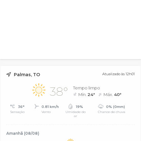
Palmas, TO
Atualizado às 12h01
38°
Tempo limpo
Mín.
24°
Máx.
40°
36°
0.81 km/h
19%
0% (0mm)
Sensação
Vento
Umidade do
Chance de chuva
ar
Amanhã (08/08)