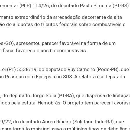
lementar (PLP) 114/26, do deputado Paulo Pimenta (PT-RS).
umento extraordinário da arrecadação decorrente da alta
ão de alíquotas de tributos federais sobre combustíveis e
os-GO), apresentou parecer favorável na forma de um
 fiscal favorecido aos biocombustíveis.
ei (PL) 5538/19, do deputado Ruy Carneiro (Pode-PB), que
 às Pessoas com Epilepsia no SUS. A relatora é a deputada
 do deputado Jorge Solla (PT-BA), que dispensa de licitaçã
s pela estatal Hemobrás. O projeto tem parecer favoráve
99/22, do deputado Aureo Ribeiro (Solidariedade-RJ), que
 para torná-lo mais inclusivo a múltiplos tipos de deficiênci