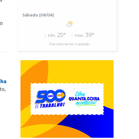
Sábado (08/08)
ão
25°
39°
Mín.
Máx.
Parcialmente nublado
nha
to,