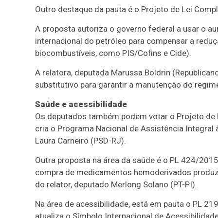
Outro destaque da pauta é o Projeto de Lei Comp
A proposta autoriza o governo federal a usar o a
internacional do petróleo para compensar a reduç
biocombustíveis, como
PIS
/
Cofins
e
Cide
).
A relatora, deputada Marussa Boldrin (Republican
substitutivo
para garantir a manutenção do regime
Saúde e acessibilidade
Os deputados também podem votar o Projeto de L
cria o Programa Nacional de Assistência Integral
Laura Carneiro (PSD-RJ).
Outra proposta na área da saúde é o PL 424/2015,
compra de medicamentos hemoderivados produzido
do relator, deputado Merlong Solano (PT-PI).
Na área de acessibilidade, está em pauta o PL 21
atualiza o Símbolo Internacional de Acessibilidade