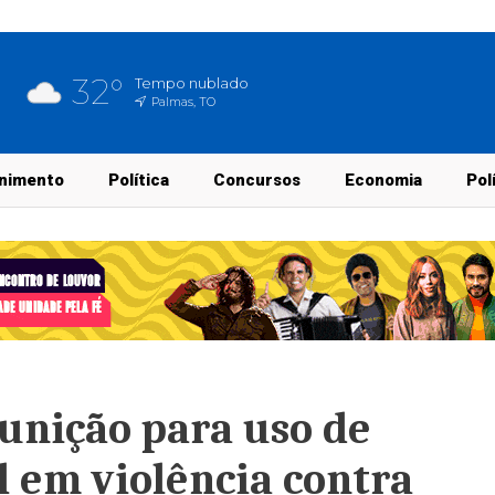
32°
Tempo nublado
Palmas, TO
nimento
Política
Concursos
Economia
Pol
unição para uso de
al em violência contra