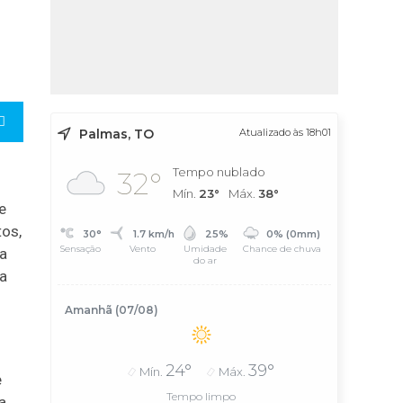
Palmas, TO
Atualizado às 18h01
Tempo nublado
32°
Mín.
23°
Máx.
38°
e
tos,
30°
1.7 km/h
25%
0% (0mm)
Sensação
Vento
Umidade
Chance de chuva
ia
do ar
ra
Amanhã (07/08)
24°
39°
Mín.
Máx.
e
Tempo limpo
a