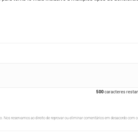
500
caracteres restan
lo. Nos reservamos ao direito de reprovar ou eliminar comentários em desacordo com o