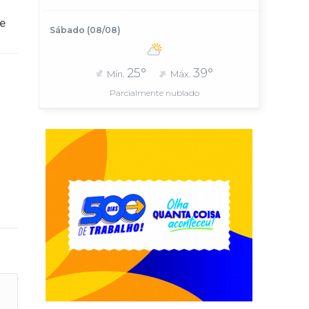
de
Sábado (08/08)
25°
39°
Mín.
Máx.
Parcialmente nublado