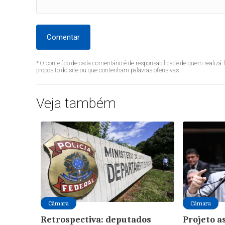
Comentar
* O conteúdo de cada comentário é de responsabilidade de quem realizá-
propósito do site ou que contenham palavras ofensivas.
Veja também
Câmara
Câmara
Retrospectiva: deputados
Projeto a