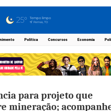
25°
Tempo limpo
Palmas, TO
nimento
Política
Concursos
Economia
Pol
cia para projeto que
obre mineração; acompanh