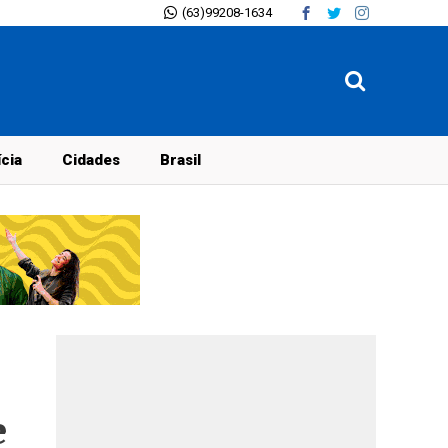
(63)99208-1634
ícia
Cidades
Brasil
e