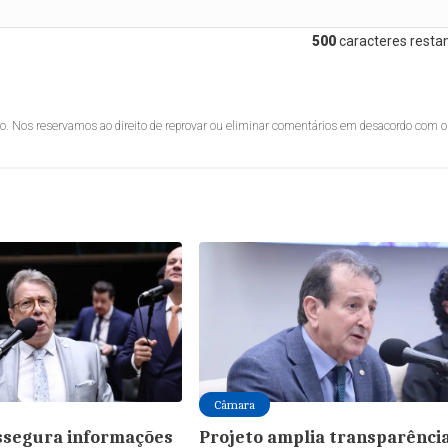
500
caracteres restan
lo. Nos reservamos ao direito de reprovar ou eliminar comentários em desacordo com o
Câmara
ssegura informações
Projeto amplia transparênci