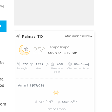
ove
Palmas, TO
Atualizado às 00h04
Tempo limpo
25°
Mín.
23°
Máx.
38°
ão
25°
1.75 km/h
40%
0% (0mm)
Sensação
Vento
Umidade
Chance de chuva
do ar
ra
 os
Amanhã (07/08)
24°
39°
Mín.
Máx.
 com
Tempo limpo