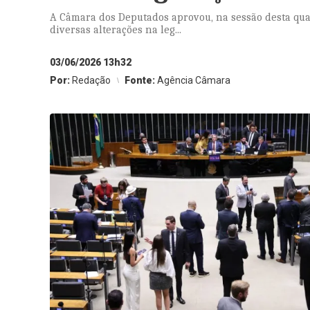
A Câmara dos Deputados aprovou, na sessão desta quart
diversas alterações na leg...
03/06/2026 13h32
Por:
Redação
Fonte:
Agência Câmara